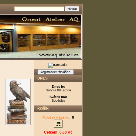
Registrace/Přihlášení
DNES
Dnes je:
Sobota 08. srpna
Svátek má:
Soběslav
KOŠÍK
0
Položek v košíku:
Celkem: 0,00 Kč