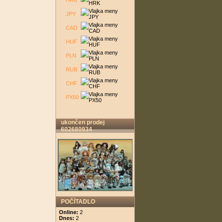
HRK
JPY
CAD
HUF
PLN
RUB
CHF
PX50
ukončen prodej
602680934
POČÍTADLO
Online:
2
Dnes:
2