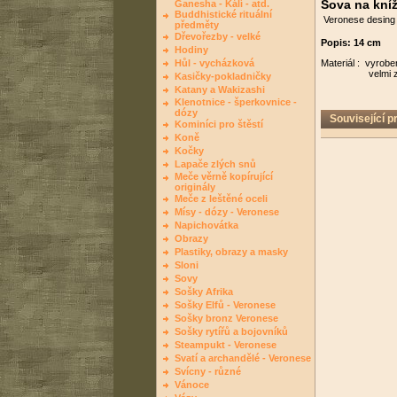
Sova na kní
Ganesha - Kálí - atd.
Buddhistické rituální
Veronese desing
předměty
Dřevořezby - velké
Popis: 14 cm
Hodiny
Hůl - vycházková
Materiál : vyrob
velmi zdařilá
Kasičky-pokladničky
Katany a Wakizashi
Klenotnice - šperkovnice -
dózy
Související p
Kominíci pro štěstí
Koně
Kočky
Lapače zlých snů
Meče věrně kopírující
originály
Meče z leštěné oceli
Mísy - dózy - Veronese
Napichovátka
Obrazy
Plastiky, obrazy a masky
Sloni
Sovy
Sošky Afrika
Sošky Elfů - Veronese
Sošky bronz Veronese
Sošky rytířů a bojovníků
Steampukt - Veronese
Svatí a archandělé - Veronese
Svícny - různé
Vánoce