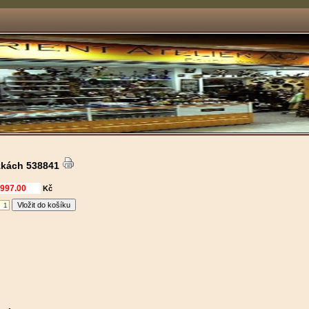
žkách 538841
Kč