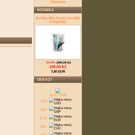
Objednat
NOVINKA
Kuličky BBs Shoot One BIO
0.23g/4350
-34.8%
299,00 Kč
195,00 Kč
7,80 EUR
ODKAZY
Kurzy ČNB
USD
GBP
EUR
CNY