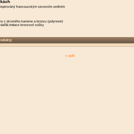
žkách
 ispirováný francouzským secesním uměním
eno z drceného kamene a bronzu (polyresin)
 imitace bronzové sošky
rodukty
« zpět