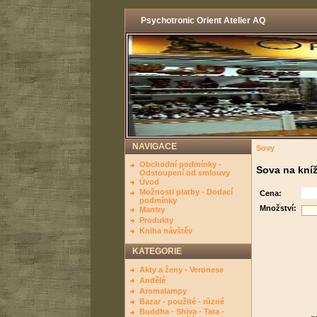
Psychotronic Orient Atelier AQ
NAVIGACE
Sovy
Obchodní podmínky -
Sova na kní
Odstoupení od smlouvy
Úvod
Možnosti platby - Dodací
Cena:
podmínky
Množství:
Mantry
Produkty
Kniha návštěv
KATEGORIE
Akty a ženy - Veronese
Andělé
Aromalampy
Bazar - použité - různé
Buddha - Shiva - Tara -