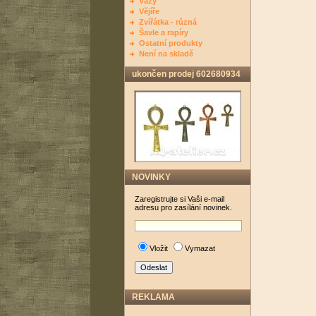
Vázy
Vějíře
Zvířátka - různá
Šavle a rapíry
Ostatní produkty
Není na skladě
ukončen prodej 602680934
NOVINKY
Zaregistrujte si Vaši e-mail
adresu pro zasílání novinek.
Vložit
Vymazat
REKLAMA