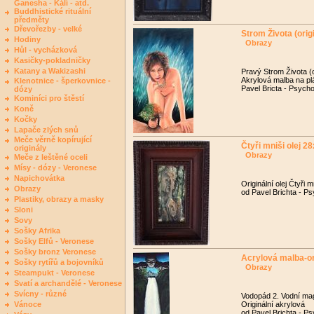
Ganesha - Kálí - atd.
Buddhistické rituální
předměty
Dřevořezby - velké
Strom Života (origi
Hodiny
Obrazy
Hůl - vycházková
Kasičky-pokladničky
Katany a Wakizashi
Pravý Strom Života (o
Akrylová malba na p
Klenotnice - šperkovnice -
Pavel Bricta - Psycho
dózy
Kominíci pro štěstí
Koně
Kočky
Lapače zlých snů
Meče věrně kopírující
Čtyři mniši olej 
originály
Obrazy
Meče z leštěné oceli
Mísy - dózy - Veronese
Napichovátka
Originální olej Čtyři 
Obrazy
od Pavel Brichta - Ps
Plastiky, obrazy a masky
Sloni
Sovy
Sošky Afrika
Sošky Elfů - Veronese
Sošky bronz Veronese
Acrylová malba-or
Sošky rytířů a bojovníků
Obrazy
Steampukt - Veronese
Svatí a archandělé - Veronese
Svícny - různé
Vodopád 2. Vodní ma
Vánoce
Originální akrylová
od Pavel Brichta - Ps