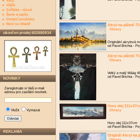
Vázy
Vějíře
Zvířátka - různá
Šavle a rapíry
Ostatní produkty
Není na skladě
Akryl na plátně 7
Obrazy
ukončen prodej 602680934
Originální akrylová 
od Pavel Brichta - Ps
Akryl na plátně 7
Obrazy
Velký a malý Máág 
od Pavel Brichta - Ps
NOVINKY
Zaregistrujte si Vaši e-mail
adresu pro zasílání novinek.
Hory olej 111x37
Vložit
Vymazat
Obrazy
Hory olej 111x37cm
od Pavel Brichta - Ps
REKLAMA
Originál Akryl na
Obrazy