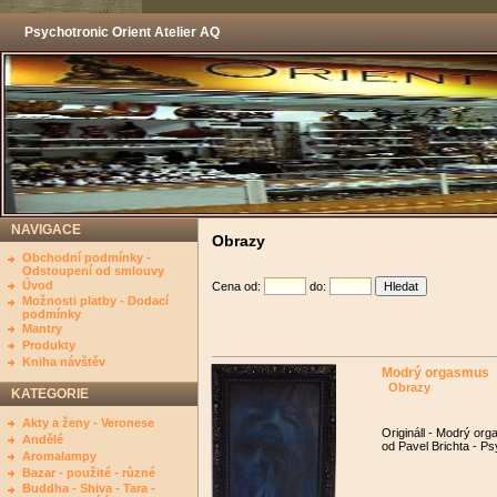
Psychotronic Orient Atelier AQ
NAVIGACE
Obrazy
Obchodní podmínky -
Odstoupení od smlouvy
Úvod
Cena od:
do:
Možnosti platby - Dodací
podmínky
Mantry
Produkty
Kniha návštěv
Modrý orgasmus
Obrazy
KATEGORIE
Akty a ženy - Veronese
Origináll - Modrý or
Andělé
od Pavel Brichta - Ps
Aromalampy
Bazar - použité - různé
Buddha - Shiva - Tara -