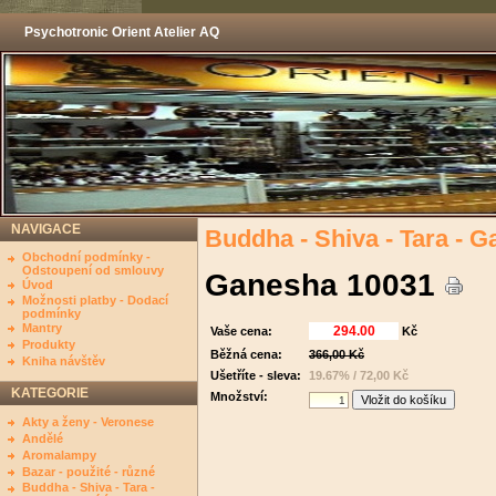
Psychotronic Orient Atelier AQ
NAVIGACE
Buddha - Shiva - Tara - Ga
Obchodní podmínky -
Odstoupení od smlouvy
Ganesha 10031
Úvod
Možnosti platby - Dodací
podmínky
Mantry
Vaše cena:
Kč
Produkty
Běžná cena:
366,00 Kč
Kniha návštěv
Ušetříte - sleva:
19.67% / 72,00 Kč
KATEGORIE
Množství:
Akty a ženy - Veronese
Andělé
Aromalampy
Bazar - použité - různé
Buddha - Shiva - Tara -