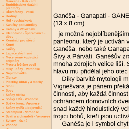
Ganesha - Kálí - atd.
Buddhistické rituální
předměty
Dřevořezby - velké
Ganéša - Ganapati - GANE
Hodiny
Hůl - vycházková
(13 x 8 cm)
Kasičky-pokladničky
Katany a Wakizashi
je možná nejoblíbenějším
Klenotnice - šperkovnice -
dózy
panteonu, který je uctíván 
Kominíci pro štěstí
Koně
Ganéša, nebo také Ganapat
Kočky
Lapače zlých snů
Šivy a Párvátí. Ganéšův zro
Meče věrně kopírující
originály
mnoha zdrojích velice liší.
Meče z leštěné oceli
Mísy - dózy - Veronese
hlavu mu přidělal jeho otec
Napichovátka
Díky barvité mytologii m
Obrazy
Plastiky, obrazy a masky
Vignešvara je pánem překáže
Sloni
Sovy
činnosti, aby každá činnost
Sošky Afrika
Sošky Elfů - Veronese
ochráncem domovních dveří
Sošky bronz Veronese
snad každý hinduistický vc
Sošky rytířů a bojovníků
Steampukt - Veronese
trojici bohů, kteří jsou uct
Svatí a archandělé - Veronese
Svícny - různé
Ganéša je i symbol chytro
Vánoce