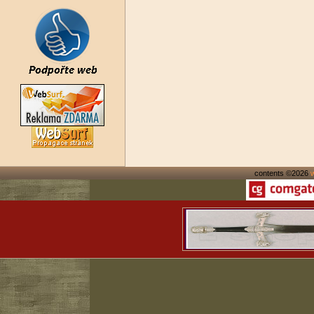
contents ©2026
w