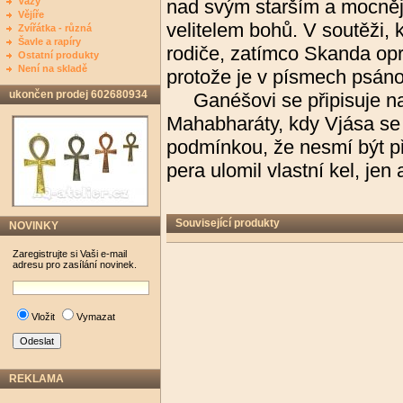
Vázy
nad svým starším a mocně
Vějíře
velitelem bohů. V soutěži, 
Zvířátka - různá
Šavle a rapíry
rodiče, zatímco Skanda opr
Ostatní produkty
Není na skladě
protože je v písmech psáno,
ukončen prodej 602680934
Ganéšovi se připisuje nap
Mahabharáty, kdy Vjása se u
podmínkou, že nesmí být p
pera ulomil vlastní kel, jen
Související produkty
NOVINKY
Zaregistrujte si Vaši e-mail
adresu pro zasílání novinek.
Vložit
Vymazat
REKLAMA